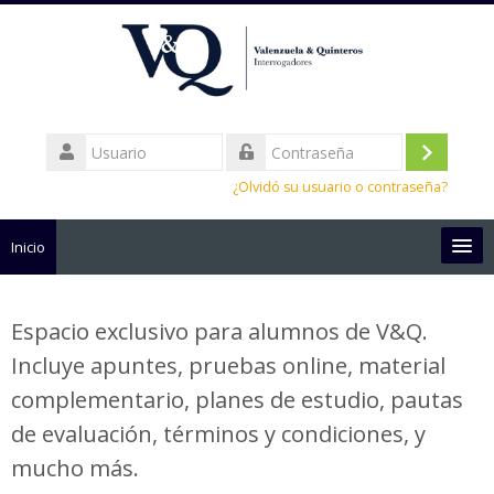
Usuario
Iniciar
Contraseña
¿Olvidó su usuario o contraseña?
sesión
(ingresar
Inicio
Español - México ‎(es_mx)‎
Espacio exclusivo para alumnos de V&Q.
Buscar
Incluye apuntes, pruebas online, material
cursos
Envi
complementario, planes de estudio, pautas
de evaluación, términos y condiciones, y
mucho más.