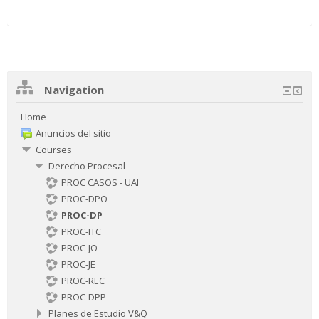
Navigation
Home
Anuncios del sitio
Courses
Derecho Procesal
PROC CASOS - UAI
PROC-DPO
PROC-DP
PROC-ITC
PROC-JO
PROC-JE
PROC-REC
PROC-DPP
Planes de Estudio V&Q