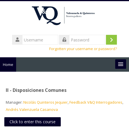
Username
Log
Password
Forgotten your username or password?
in
Home
English ‎(en)‎
Search
II - Disposiciones Comunes
courses
Sub
Manager:
Nicolás Quinteros Jequier
,
Feedback V&Q Interrogadores
,
Andrés Valenzuela Casanova
Click to enter this course